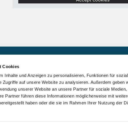
Zu den heiligen Schutzengeln
t Cookies
 Inhalte und Anzeigen zu personalisieren, Funktionen für sozia
Adolph-Kolping-Platz 1
e Zugriffe auf unsere Website zu analysieren. Außerdem geben w
rwendung unserer Website an unsere Partner für soziale Medien
16761 Hennigsdorf
re Partner führen diese Informationen möglicherweise mit weite
ereitgestellt haben oder die sie im Rahmen Ihrer Nutzung der D
Impressum
Datenschutzerklärung
ChurchDesk-Login