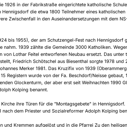
e 1926 in der Fabrikstraße eingerichtete katholische Schule
n Hennigsdorf die etwa 1800 Teilnehmer eines katholischen 
hwere Zwischenfall in den Auseinandersetzungen mit dem NS-
1924 bis 1955), der am Schutzengel-Fest nach Hennigsdorf
e nahm. 1939 zählte die Gemeinde 3000 Katholiken. Wegen B
 von Lothar Feitel entworfenen Neubau ersetzt. Das unter t
stellt, Friedrich Schötschel aus Biesenthal sorgte 1978 und
f Johannes Merker 1981. Das Kruzifix von 1939 (Oberammerg
n 15 Registern wurde von der Fa. Beschdorf/Neisse gebaut,
enden Glockenturm, der aber erst seit Weihnachten 1990 Gl
dolph Kolping benannt.
 Kirche ihre Türen für die "Montagsgebete" in Hennigsdorf. D
1 nach dem Priester und Sozialreformer Adolph Kolping ben
n und Kremmen aufgelöst und in die Pfarrei Zu den heilige