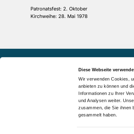
Patronatsfest: 2. Oktober
Kirchweihe: 28. Mai 1978
St. Theresia
Diese Webseite verwende
Wir verwenden Cookies, um
Schützenstr. 12
anbieten zu können und di
Informationen zu Ihrer Ve
16547 Birkenwerder
und Analysen weiter. Unse
zusammen, die Sie ihnen b
gesammelt haben.