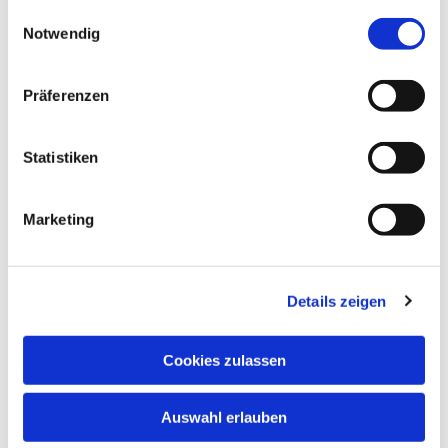
gesammelt haben.
Einwilligungsauswahl
Notwendig
Kontakt
Präferenzen
pfarreirat@maximilian-kolbe-oberhavel.de
Statistiken
Marketing
Details zeigen
Cookies zulassen
Auswahl erlauben