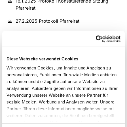
16.1.2025 Protokoll Konstituierende Sitzung
Pfarreirat
27.2.2025 Protokoll Pfarreirat
10.4.2025 Protokoll Pfarreirat
22.5.2025 Protokoll Pfarreirat
Diese Webseite verwendet Cookies
10.7.2025 Protokoll Pfarreirat
Wir verwenden Cookies, um Inhalte und Anzeigen zu
25.9.2025 Protokoll Pfarreirat
personalisieren, Funktionen für soziale Medien anbieten
zu können und die Zugriffe auf unsere Website zu
6.11.2025 Protokoll Pfarreirat
analysieren. Außerdem geben wir Informationen zu Ihrer
Verwendung unserer Website an unsere Partner für
8.12.2025 Protokoll Pfarreirat
soziale Medien, Werbung und Analysen weiter. Unsere
Partner führen diese Informationen möglicherweise mit
29.1.2026 Protokoll Pfarreirat
weiteren Daten zusammen, die Sie ihnen bereitgestellt
haben oder die sie im Rahmen Ihrer Nutzung der Dienste
3.04.2026 Protokoll Pfarreirat